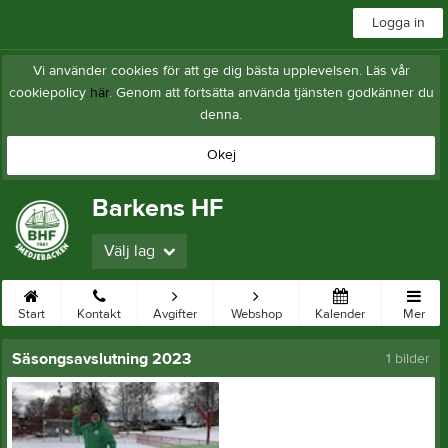
Logga in
Vi använder cookies för att ge dig bästa upplevelsen. Läs vår
cookiepolicy
här
. Genom att fortsätta använda tjänsten godkänner du
denna.
Okej
Barkens HF
Välj lag
Start
Kontakt
Avgifter
Webshop
Kalender
Mer
Säsongsavslutning 2023
1 bilder