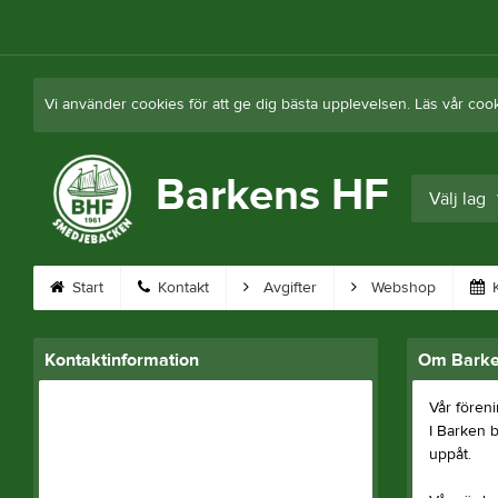
Vi använder cookies för att ge dig bästa upplevelsen. Läs vår coo
Barkens HF
Välj lag
Start
Kontakt
Avgifter
Webshop
K
Kontaktinformation
Om Barke
Vår fören
I Barken b
uppåt.