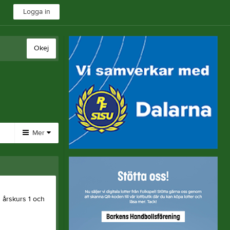
Logga in
Okej
Mer
Huvudmeny
Länkar
Bli medlem
ån årskurs 1 och