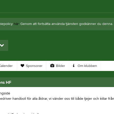
kiepolicy
här
. Genom att fortsätta använda tjänsten godkänner du denna.
alender
Sponsorer
Bilder
Om klubben
ns HF
ingsidé
edriver handboll för alla åldrar, vi vänder oss till både tjejer och killar fr