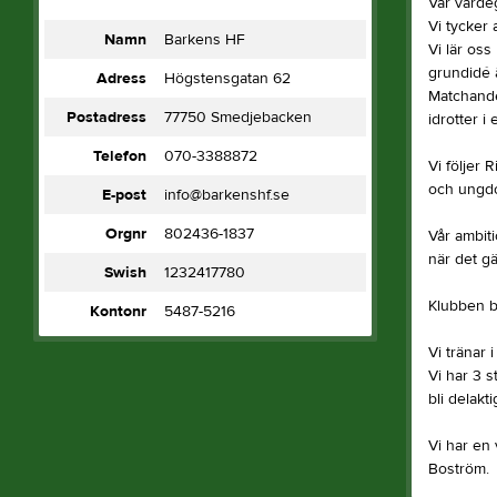
Vår värdeg
Vi tycker 
Namn
Barkens HF
Vi lär oss
grundidé ä
Adress
Högstensgatan 62
Matchandet
Postadress
77750 Smedjebacken
idrotter i
Telefon
070-3388872
Vi följer
och ungdo
E-post
info@barkenshf.se
Orgnr
802436-1837
Vår ambiti
när det gä
Swish
1232417780
Klubben bi
Kontonr
5487-5216
Vi tränar 
Vi har 3 
bli delakt
Vi har en
Boström.