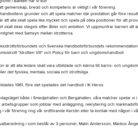
rund i Barken har vi kul!
att gemenskap, bredd och kompetens är viktigt i vår förening.
 handbollens grunder och att spela matcher där prestation går före result
r att alla skall spela lika mycket och spela på olika positioner för att prov
 skall ökas stegvis efter ålder och ambition. Vi uppmuntrar barnen att äg
 enlighet med Samsyn mellan idrotterna.
 Riksidrottsförbundets och Svenska Handbollsförbundets rekommendatione
msidrott "Idrotten Vill" och Policy för barn och ungdomshandboll.
on är att alla ledare skall vara utbildade och känna till barns- och ungdo
ller det fysiska, mentala, sociala och idrottsliga.
ldades 1961, före det spelades det handboll i IK Heros
i dagsläget både i Smedjehallen och Bergahallen, våra matcher spelar vi i
st arbetsgrupper som jobbar med anläggning, rekrytering och marknadsför
ig i vår förenng ring vår ordförande Kerstin eller ta kontak med någon i v
 valberedning i som består av 3 personer, Malin Andersson, Markus Ånge