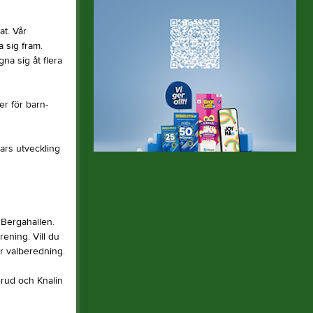
at. Vår
a sig fram.
na sig åt flera
r för barn-
mars utveckling
 Bergahallen.
ening. Vill du
år valberedning.
rud och Knalin