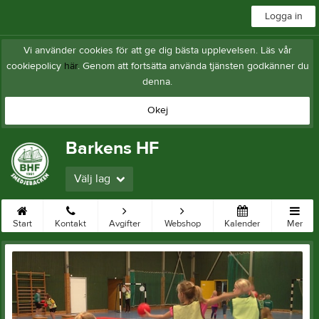
Logga in
Vi använder cookies för att ge dig bästa upplevelsen. Läs vår
cookiepolicy
här
. Genom att fortsätta använda tjänsten godkänner du
denna.
Okej
Barkens HF
Välj lag
Start
Kontakt
Avgifter
Webshop
Kalender
Mer