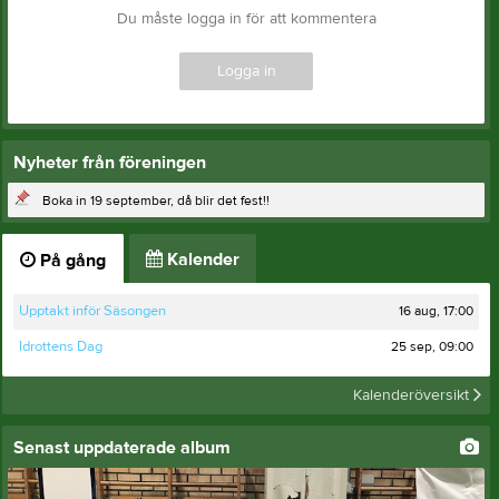
Du måste logga in för att kommentera
Logga in
Nyheter från föreningen
Boka in 19 september, då blir det fest!!
Kalender
På gång
16 aug, 17:00
Upptakt inför Säsongen
25 sep, 09:00
Idrottens Dag
Kalenderöversikt
Senast uppdaterade album