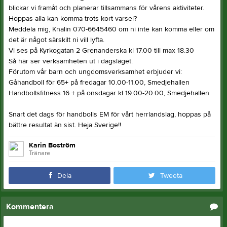
blickar vi framåt och planerar tillsammans för vårens aktiviteter.
Hoppas alla kan komma trots kort varsel?
Meddela mig, Knalin 070-6645460 om ni inte kan komma eller om
det är något särskilt ni vill lyfta.
Vi ses på Kyrkogatan 2 Grenanderska kl 17.00 till max 18.30
Så här ser verksamheten ut i dagsläget.
Förutom vår barn och ungdomsverksamhet erbjuder vi:
Gåhandboll för 65+ på fredagar 10.00-11.00, Smedjehallen
Handbollsfitness 16 + på onsdagar kl 19.00-20.00, Smedjehallen
Snart det dags för handbolls EM för vårt herrlandslag, hoppas på
bättre resultat än sist. Heja Sverige!!
Karin Boström
Tränare
Dela
Tweeta
Kommentera