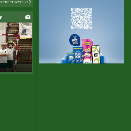
alenderöversikt
um