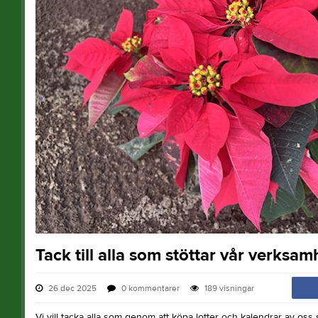
Tack till alla som stöttar vår verksamh
26 dec 2025
0
kommentarer
189
visningar
Vi vill tacka alla som genom att köpa lotter och kalendrar av oss