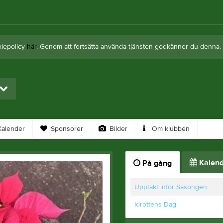
kiepolicy
här
. Genom att fortsätta använda tjänsten godkänner du denna.
alender
Sponsorer
Bilder
Om klubben
Kalend
På gång
Upptakt inför Säsongen
Idrottens Dag