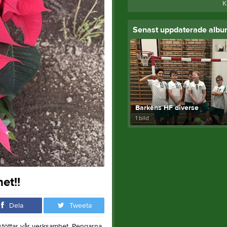
K
Senast uppdaterade alb
Barkens HF diverse
1 bild
et!!
Dela
Tweeta
 stöttar vår verksamhet. Pengarna