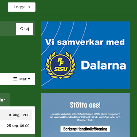
Logga in
Okej
Mer
Huvudmeny
er
Länkar
Bli medlem
16 aug, 17:00
25 sep, 09:00