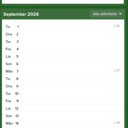
September 2026
Alla aktiviteter
v.36
Tis
1
Ons
2
Tor
3
Fre
4
Lör
5
Sön
6
v.37
Mån
7
Tis
8
Ons
9
Tor
10
Fre
11
Lör
12
Sön
13
v.38
Mån
14