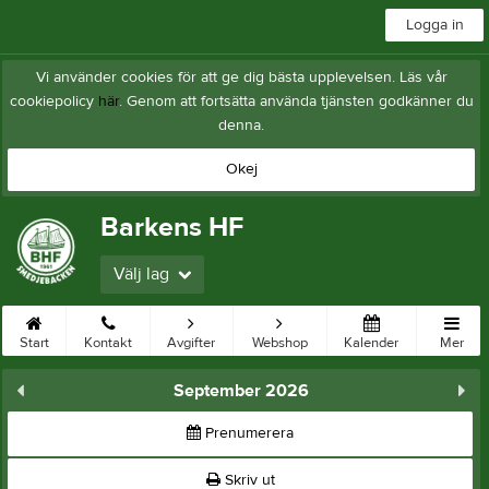
Logga in
Vi använder cookies för att ge dig bästa upplevelsen. Läs vår
cookiepolicy
här
. Genom att fortsätta använda tjänsten godkänner du
denna.
Okej
Barkens HF
Välj lag
Start
Kontakt
Avgifter
Webshop
Kalender
Mer
September 2026
Prenumerera
Skriv ut