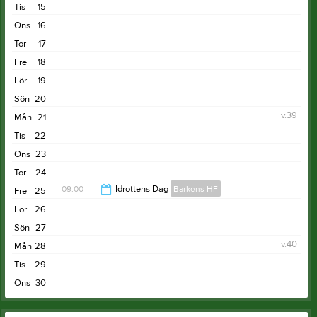
Tis
15
Ons
16
Tor
17
Fre
18
Lör
19
Sön
20
v.39
Mån
21
Tis
22
Ons
23
Tor
24
09:00
Idrottens Dag
Barkens HF
Fre
25
Lör
26
15:00
Sön
27
v.40
Mån
28
Tis
29
Ons
30