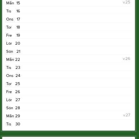
v.25
Mån
15
Tis
16
Ons
17
Tor
18
Fre
19
Lör
20
Sön
21
v.26
Mån
22
Tis
23
Ons
24
Tor
25
Fre
26
Lör
27
Sön
28
v.27
Mån
29
Tis
30