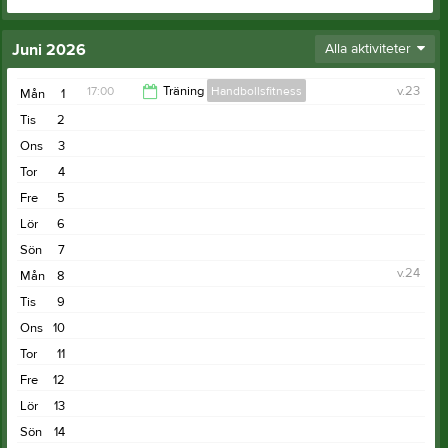
Juni 2026
Alla aktiviteter
17:00
Träning
Handbollsfitness
v.23
Mån
1
Tis
2
18:00
Ons
3
Tor
4
Fre
5
Lör
6
Sön
7
v.24
Mån
8
Tis
9
Ons
10
Tor
11
Fre
12
Lör
13
Sön
14