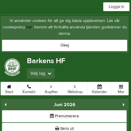
Logga in
Vi använder cookies för att ge dig bästa upplevelsen. Läs vår
cookiepolicy
här
. Genom att fortsätta använda tjänsten godkänner du
denna.
Okej
Barkens HF
Välj lag
Start
Kontakt
Avgifter
Webshop
Kalender
Mer
Juni 2026
Prenumerera
Skriv ut