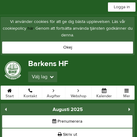
Logga in
Vi använder cookies för att ge dig bästa upplevelsen. Läs vår
cookiepolicy
här
. Genom att fortsätta använda tjänsten godkänner du
denna.
Okej
Barkens HF
Välj lag
Start
Kontakt
Avgifter
Webshop
Kalender
Mer
Augusti 2025
Prenumerera
Skriv ut