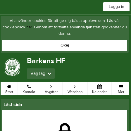
Logga in
Vi använder cookies för att ge dig bästa upplevelsen. Läs vår
cookiepolicy
här
. Genom att fortsätta använda tjänsten godkänner du
denna.
Okej
Barkens HF
Välj lag
Start
Kontakt
Avgifter
Webshop
Kalender
Mer
Låst sida