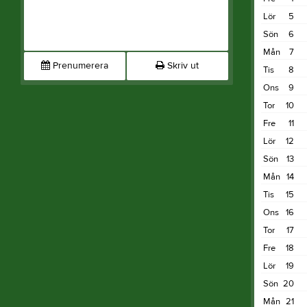
Lör
5
Sön
6
Mån
7
Prenumerera
Skriv ut
Tis
8
Ons
9
Tor
10
Fre
11
Lör
12
Sön
13
Mån
14
Tis
15
Ons
16
Tor
17
Fre
18
Lör
19
Sön
20
Mån
21