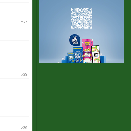
v.37
v.38
v.39