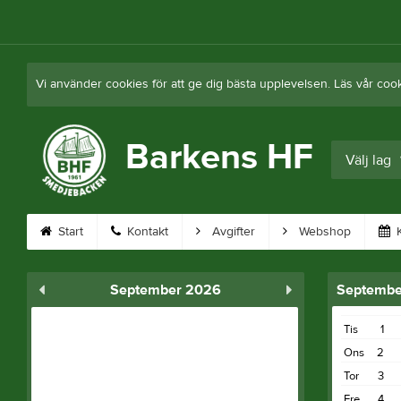
Vi använder cookies för att ge dig bästa upplevelsen. Läs vår coo
Barkens HF
Välj lag
Start
Kontakt
Avgifter
Webshop
K
September 2026
Septembe
Tis
1
Ons
2
Tor
3
Fre
4