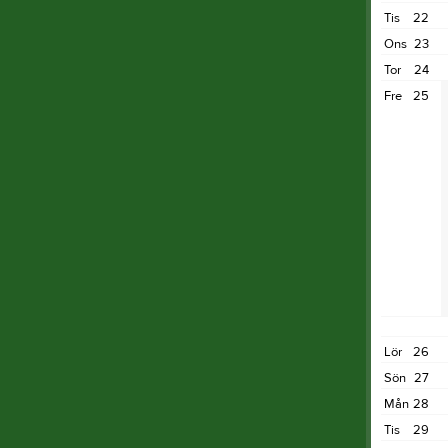
Tis
22
Ons
23
Tor
24
Fre
25
Lör
26
Sön
27
Mån
28
Tis
29