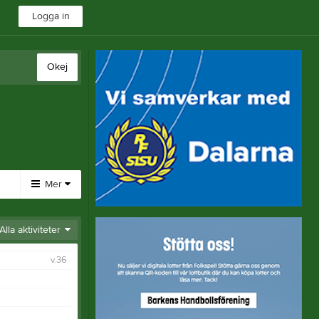
Logga in
Okej
Mer
Huvudmeny
Alla aktiviteter
Länkar
v.36
Bli medlem