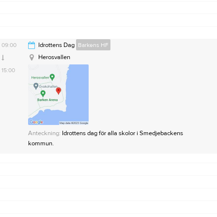
09:00
Idrottens Dag
Barkens HF
Herosvallen
15:00
Anteckning:
Idrottens dag för alla skolor i Smedjebackens
kommun.