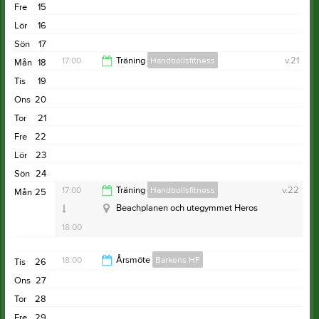
Fre
15
Lör
16
Sön
17
17:00
Träning
Handbollsfitness
v.21
Mån
18
Tis
19
18:00
Ons
20
Tor
21
Fre
22
Lör
23
Sön
24
17:00
Träning
Handbollsfitness
v.22
Mån
25
Beachplanen och utegymmet Heros
18:00
18:00
Årsmöte
Barkens HF
Tis
26
Ons
27
19:00
Tor
28
Fre
29