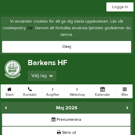
Logga in
Vi använder cookies för att ge dig bästa upplevelsen. Läs vår
cookiepolicy
här
. Genom att fortsätta använda tjänsten godkänner du
denna.
Okej
Barkens HF
Välj lag
Start
Kontakt
Avgifter
Webshop
Kalender
Mer
Maj 2026
Prenumerera
Skriv ut