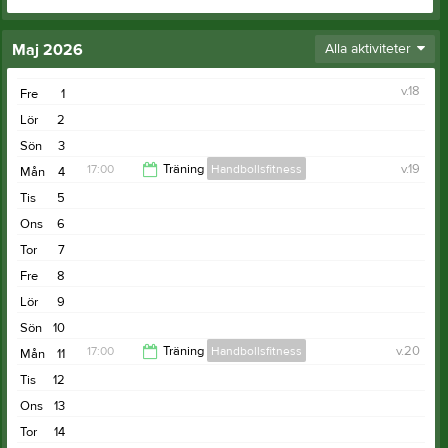
Maj 2026
Alla aktiviteter
v.18
Fre
1
Lör
2
Sön
3
17:00
Träning
Handbollsfitness
v.19
Mån
4
Tis
5
18:00
Ons
6
Tor
7
Fre
8
Lör
9
Sön
10
17:00
Träning
Handbollsfitness
v.20
Mån
11
Tis
12
18:00
Ons
13
Tor
14