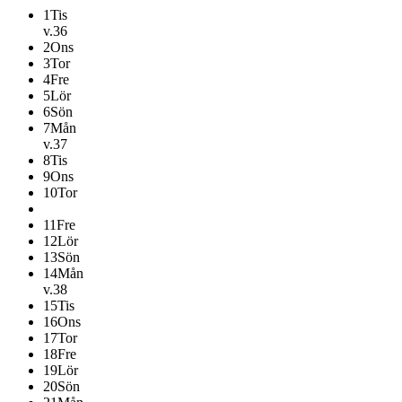
1
Tis
v.36
2
Ons
3
Tor
4
Fre
5
Lör
6
Sön
7
Mån
v.37
8
Tis
9
Ons
10
Tor
11
Fre
12
Lör
13
Sön
14
Mån
v.38
15
Tis
16
Ons
17
Tor
18
Fre
19
Lör
20
Sön