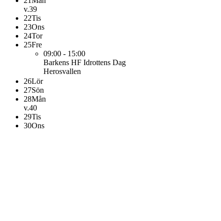
21
Mån
v.39
22
Tis
23
Ons
24
Tor
25
Fre
09:00 - 15:00
Barkens HF
Idrottens Dag
Herosvallen
26
Lör
27
Sön
28
Mån
v.40
29
Tis
30
Ons